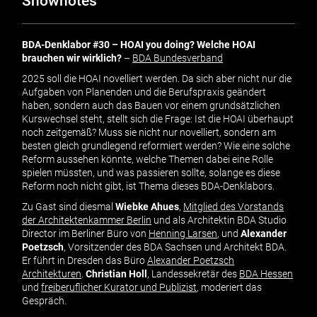
Shownotes
BDA-Denklabor #30 – HOAI you doing? Welche HOAI
brauchen wir wirklich?
–
BDA Bundesverband
2025 soll die HOAI novelliert werden. Da sich aber nicht nur die
Aufgaben von Planenden und die Berufspraxis geändert
haben, sondern auch das Bauen vor einem grundsätzlichen
Kurswechsel steht, stellt sich die Frage: Ist die HOAI überhaupt
noch zeitgemäß? Muss sie nicht nur novelliert, sondern am
besten gleich grundlegend reformiert werden? Wie eine solche
Reform aussehen könnte, welche Themen dabei eine Rolle
spielen müssten, und was passieren sollte, solange es diese
Reform noch nicht gibt, ist Thema dieses BDA-Denklabors.
Zu Gast sind diesmal
Wiebke Ahues
,
Mitglied des Vorstands
der Architektenkammer Berlin
und als Architektin BDA Studio
Director im Berliner Büro von
Henning Larsen
, und
Alexander
Poetzsch
, Vorsitzender des BDA Sachsen und Architekt BDA.
Er führt in Dresden das Büro
Alexander Poetzsch
Architekturen
.
Christian Holl
, Landessekretär des
BDA Hessen
und
freiberuflicher Kurator und Publizist
, moderiert das
Gespräch.