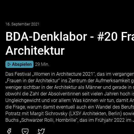
16. September 2021
BDA-Denklabor - #20 Fr
Architektur
Abspielen
29 Min.
Das Festival „Women in Architecture 2021“, das im vergangen
„Frauen in der Architektur“ ins Zentrum der Aufmerksamkeit 
weniger sichtbar in der Architektur als Männer und gerade in
obwohl die Zahl der Absolventinnen seit vielen Jahren hoch is
Ungleichgewicht und vor allem: Was können wir tun, damit Ar
die Frage, warum damit eventuell auch ein Wandel des Berufs
Potratz mit Margit Sichrovsky (LXSY Architekten, Berlin) sowi
Buchs „Schwarzer Rolli, Hornbrille“, das im Frühjahr 2022 im J